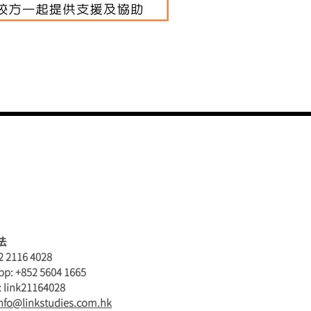
法
52 2116 4028
p: +852 5604 1665
: link21164028
nfo@linkstudies.com.hk