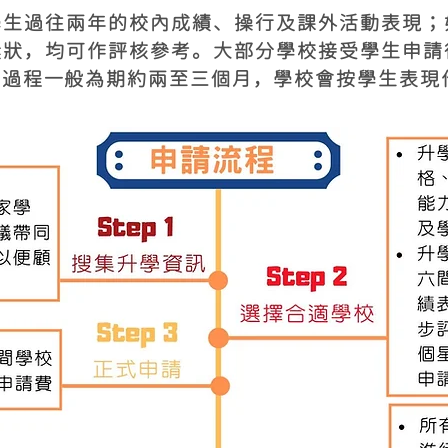
學生過往兩年的校內成績、操行及課外活動表現；
獎狀，均可作評核參考。大部分學校接受
學生申請
請過程一般為期約兩至三個月，學校會按學生表現